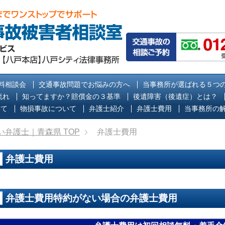
料相談会
交通事故問題でお悩みの方へ
当事務所が選ばれる５つ
流れ
知ってますか？賠償金の３基準
後遺障害（後遺症）とは？
いて
物損事故について
弁護士紹介
弁護士費用
当事務所の
い弁護士｜青森県
TOP
弁護士費用
弁護士費用
弁護士費用特約がない場合の弁護士費用