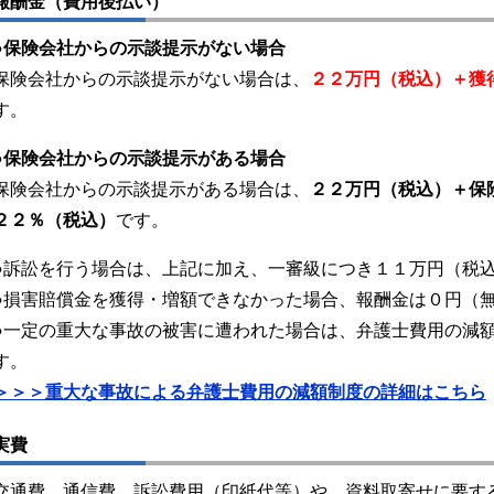
報酬金（費用後払い）
●保険会社からの示談提示がない場合
保険会社からの示談提示がない場合は、
２２万円（税込）＋獲
す。
●保険会社からの示談提示がある場合
保険会社からの示談提示がある場合は、
２２万円（税込）＋保
２２％（税込）
です。
●訴訟を行う場合は、上記に加え、一審級につき１１万円（税
●損害賠償金を獲得・増額できなかった場合、報酬金は０円（
●一定の重大な事故の被害に遭われた場合は、弁護士費用の減
す。
＞＞＞重大な事故による弁護士費用の減額制度の詳細はこちら
実費
交通費、通信費、訴訟費用（印紙代等）や、資料取寄せに要す