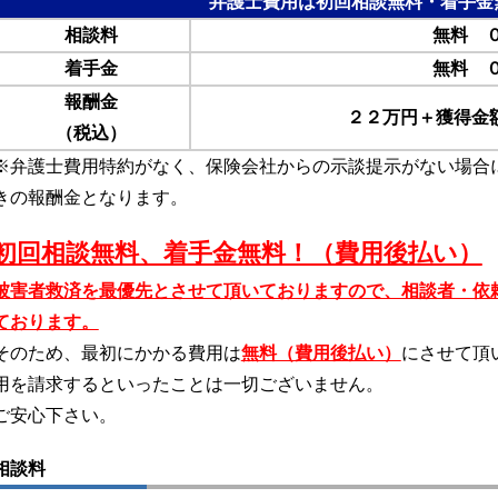
弁護士費用は初回相談無料・着手金
相談料
無料 
着手金
無料 
報酬金
２２万円＋獲得金額
（税込）
※弁護士費用特約がなく、保険会社からの示談提示がない場合
きの報酬金となります。
初回相談無料、着手金無料！（費用後払い）
被害者救済を最優先とさせて頂いておりますので、相談者・依
ております。
そのため、最初にかかる費用は
無料（費用後払い）
にさせて頂
用を請求するといったことは一切ございません。
ご安心下さい。
相談料