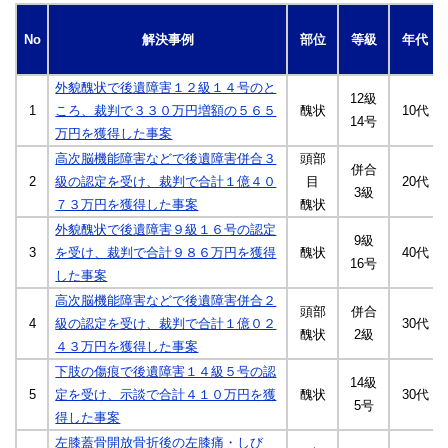
No
解決事例
部位
等級
年代
外貌醜状で後遺障害１２級１４号のと
12級
1
ころ、裁判で３３０万円増額の５６５
醜状
10代
14号
万円を獲得した事案
高次脳機能障害などで後遺障害併合３
頭部
併合
2
級の認定を受け、裁判で合計１億４０
目
20代
3級
７３万円を獲得した事案
醜状
外貌醜状で後遺障害９級１６号の認定
9級
3
を受け、裁判で合計９８６万円を獲得
醜状
40代
16号
した事案
高次脳機能障害などで後遺障害併合２
頭部
併合
4
級の認定を受け、裁判で合計１億０２
30代
醜状
2級
４３万円を獲得した事案
下肢の傷痕で後遺障害１４級５号の認
14級
5
定を受け、示談で合計４１０万円を獲
醜状
30代
5号
得した事案
左膝蓋骨開放骨折後の左膝痛・しび