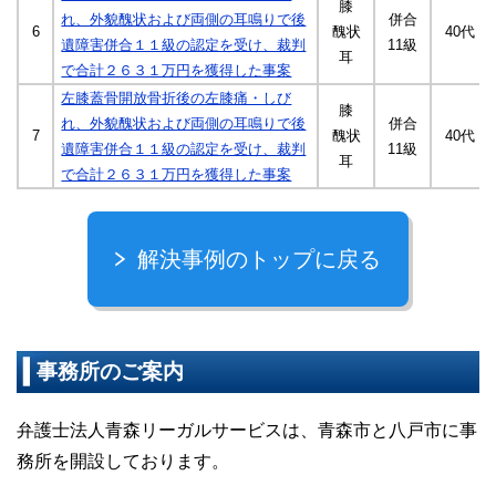
膝
れ、外貌醜状および両側の耳鳴りで後
併合
6
醜状
40代
遺障害併合１１級の認定を受け、裁判
11級
耳
で合計２６３１万円を獲得した事案
左膝蓋骨開放骨折後の左膝痛・しび
膝
れ、外貌醜状および両側の耳鳴りで後
併合
7
醜状
40代
遺障害併合１１級の認定を受け、裁判
11級
耳
で合計２６３１万円を獲得した事案
解決事例のトップに戻る
事務所のご案内
弁護士法人青森リーガルサービスは、青森市と八戸市に事
務所を開設しております。