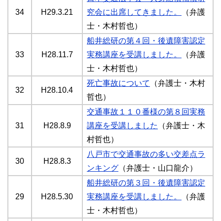
34
H29.3.21
究会に出席してきました。
（弁護
士・木村哲也）
船井総研の第４回・後遺障害認定
33
H28.11.7
実務講座を受講しました。
（弁護
士・木村哲也）
死亡事故について
（弁護士・木村
32
H28.10.4
哲也）
交通事故１１０番様の第８回実務
31
H28.8.9
講座を受講しました
（弁護士・木
村哲也）
八戸市で交通事故の多い交差点ラ
30
H28.8.3
ンキング
（弁護士・山口龍介）
船井総研の第３回・後遺障害認定
29
H28.5.30
実務講座を受講しました。
（弁護
士・木村哲也）