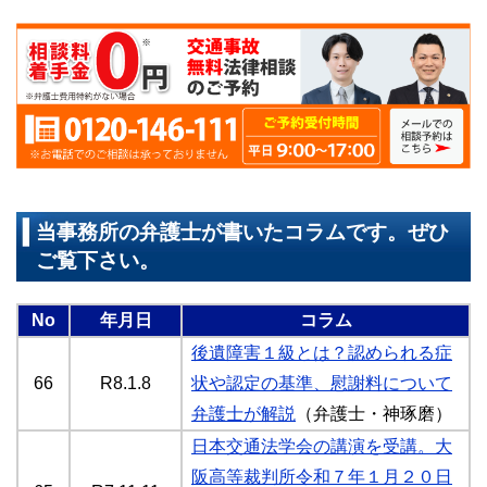
当事務所の弁護士が書いたコラムです。ぜひ
ご覧下さい。
No
年月日
コラム
後遺障害１級とは？認められる症
66
R8.1.8
状や認定の基準、慰謝料について
弁護士が解説
（弁護士・神琢磨）
日本交通法学会の講演を受講。大
阪高等裁判所令和７年１月２０日