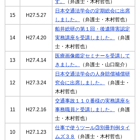
す。
（弁護士・木村哲也）
日本交通法学会の定期総会に出席
15
H27.5.27
しました。
（弁護士・木村哲也）
船井総研の第１回・後遺障害認定
14
H27.4.20
実務講座を受講しました。
（弁護
士・木村哲也）
医療画像鑑定セミナーを受講して
13
H27.4.14
きました。
（弁護士・山口龍介）
日本交通法学会の人身賠償補償研
12
H27.3.24
究会に出席しました。
（弁護士・
木村哲也）
交通事故１１０番様の実務講座を
11
H27.2.16
事務職員と受講しました。
（弁護
士・木村哲也）
仕事で使うツール③別冊判例タイ
10
H27.1.23
ムズ３８
（弁護士・木村哲也）