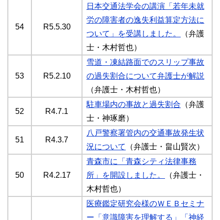
日本交通法学会の講演「若年未就
労の障害者の逸失利益算定方法に
54
R5.5.30
ついて」を受講しました。
（弁護
士・木村哲也）
雪道・凍結路面でのスリップ事故
53
R5.2.10
の過失割合について弁護士が解説
（弁護士・木村哲也）
駐車場内の事故と過失割合
（弁護
52
R4.7.1
士・神琢磨）
八戸警察署管内の交通事故発生状
51
R4.3.7
況について
（弁護士・畠山賢次）
青森市に「青森シティ法律事務
50
R4.2.17
所」を開設しました。
（弁護士・
木村哲也）
医療鑑定研究会様のＷＥＢセミナ
ー「意識障害を理解する」「神経