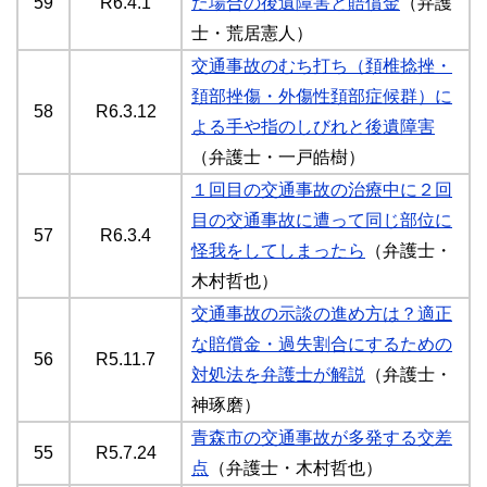
59
R6.4.1
た場合の後遺障害と賠償金
（弁護
士・荒居憲人）
交通事故のむち打ち（頚椎捻挫・
頚部挫傷・外傷性頚部症候群）に
58
R6.3.12
よる手や指のしびれと後遺障害
（弁護士・一戸皓樹）
１回目の交通事故の治療中に２回
目の交通事故に遭って同じ部位に
57
R6.3.4
怪我をしてしまったら
（弁護士・
木村哲也）
交通事故の示談の進め方は？適正
な賠償金・過失割合にするための
56
R5.11.7
対処法を弁護士が解説
（弁護士・
神琢磨）
青森市の交通事故が多発する交差
55
R5.7.24
点
（弁護士・木村哲也）