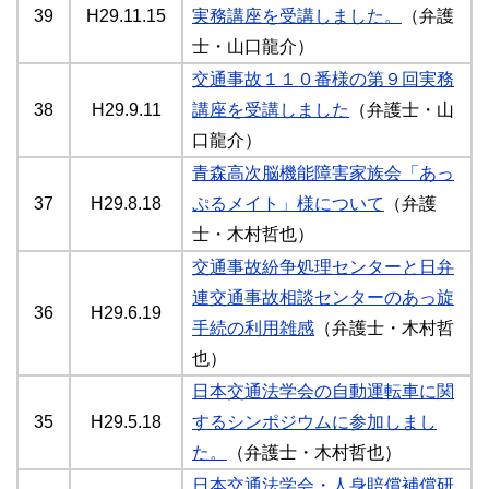
39
H29.11.15
実務講座を受講しました。
（弁護
士・山口龍介）
交通事故１１０番様の第９回実務
38
H29.9.11
講座を受講しました
（弁護士・山
口龍介）
青森高次脳機能障害家族会「あっ
37
H29.8.18
ぷるメイト」様について
（弁護
士・木村哲也）
交通事故紛争処理センターと日弁
連交通事故相談センターのあっ旋
36
H29.6.19
手続の利用雑感
（弁護士・木村哲
也）
日本交通法学会の自動運転車に関
35
H29.5.18
するシンポジウムに参加しまし
た。
（弁護士・木村哲也）
日本交通法学会・人身賠償補償研