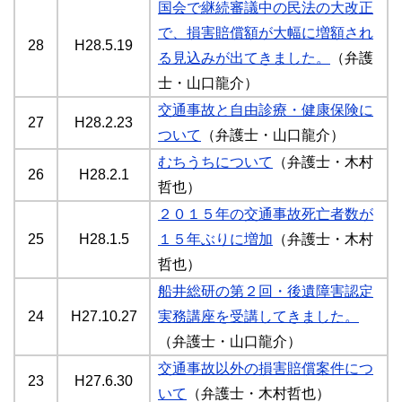
国会で継続審議中の民法の大改正
で、損害賠償額が大幅に増額され
28
H28.5.19
る見込みが出てきました。
（弁護
士・山口龍介）
交通事故と自由診療・健康保険に
27
H28.2.23
ついて
（弁護士・山口龍介）
むちうちについて
（弁護士・木村
26
H28.2.1
哲也）
２０１５年の交通事故死亡者数が
25
H28.1.5
１５年ぶりに増加
（弁護士・木村
哲也）
船井総研の第２回・後遺障害認定
24
H27.10.27
実務講座を受講してきました。
（弁護士・山口龍介）
交通事故以外の損害賠償案件につ
23
H27.6.30
いて
（弁護士・木村哲也）