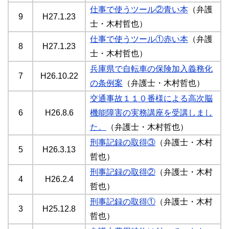
仕事で使うツール②青い本
（弁護
9
H27.1.23
士・木村哲也）
仕事で使うツール①赤い本
（弁護
8
H27.1.23
士・木村哲也）
兵庫県で自転車の保険加入義務化
7
H26.10.22
の条例案
（弁護士・木村哲也）
交通事故１１０番様による高次脳
6
H26.8.6
機能障害の実務講座を受講しまし
た。
（弁護士・木村哲也）
刑事記録の取得③
（弁護士・木村
5
H26.3.13
哲也）
刑事記録の取得②
（弁護士・木村
4
H26.2.4
哲也）
刑事記録の取得①
（弁護士・木村
3
H25.12.8
哲也）