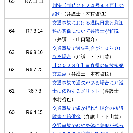
65
R7.11.11
判決【判時２６２４号４３頁】の
紹介
（弁護士・木村哲也）
交通事故における通院日数と慰謝
64
R7.3.14
料の関係について弁護士が解説
（弁護士・山口龍介）
交通事故で過失割合が１０対０に
63
R6.9.10
なる場合
（弁護士・下山慧）
【２０２３年】青森県の事故多発
62
R6.7.23
交差点
（弁護士・木村哲也）
交通事故で過失がある場合に弁護
61
R6.7.8
士に依頼するメリット
（弁護士・
木村哲也）
交通事故で歯が折れた場合の後遺
60
R6.4.15
障害と賠償金
（弁護士・下山慧）
交通事故で顔や身体に傷痕が残っ