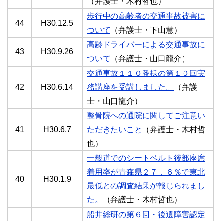
（弁護士・木村哲也）
歩行中の高齢者の交通事故被害に
44
H30.12.5
ついて
（弁護士・下山慧）
高齢ドライバーによる交通事故に
43
H30.9.26
ついて
（弁護士・山口龍介）
交通事故１１０番様の第１０回実
42
H30.6.14
務講座を受講しました。
（弁護
士・山口龍介）
整骨院への通院に関してご注意い
41
H30.6.7
ただきたいこと
（弁護士・木村哲
也）
一般道でのシートベルト後部座席
着用率が青森県２７．６％で東北
40
H30.1.9
最低との調査結果が報じられまし
た。
（弁護士・木村哲也）
船井総研の第６回・後遺障害認定