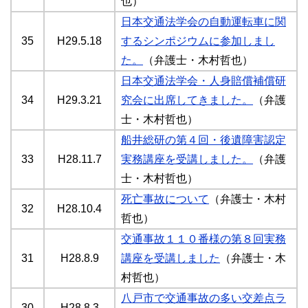
也）
日本交通法学会の自動運転車に関
35
H29.5.18
するシンポジウムに参加しまし
た。
（弁護士・木村哲也）
日本交通法学会・人身賠償補償研
34
H29.3.21
究会に出席してきました。
（弁護
士・木村哲也）
船井総研の第４回・後遺障害認定
33
H28.11.7
実務講座を受講しました。
（弁護
士・木村哲也）
死亡事故について
（弁護士・木村
32
H28.10.4
哲也）
交通事故１１０番様の第８回実務
31
H28.8.9
講座を受講しました
（弁護士・木
村哲也）
八戸市で交通事故の多い交差点ラ
30
H28.8.3