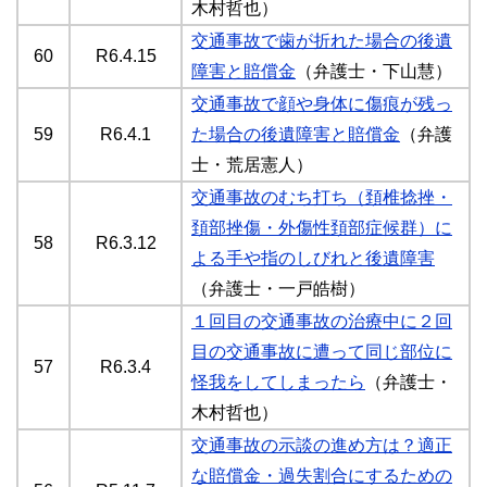
木村哲也）
交通事故で歯が折れた場合の後遺
60
R6.4.15
障害と賠償金
（弁護士・下山慧）
交通事故で顔や身体に傷痕が残っ
59
R6.4.1
た場合の後遺障害と賠償金
（弁護
士・荒居憲人）
交通事故のむち打ち（頚椎捻挫・
頚部挫傷・外傷性頚部症候群）に
58
R6.3.12
よる手や指のしびれと後遺障害
（弁護士・一戸皓樹）
１回目の交通事故の治療中に２回
目の交通事故に遭って同じ部位に
57
R6.3.4
怪我をしてしまったら
（弁護士・
木村哲也）
交通事故の示談の進め方は？適正
な賠償金・過失割合にするための