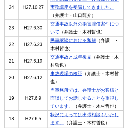
24
H27.10.27
実務講座を受講してきました。
（弁護士・山口龍介）
交通事故以外の損害賠償案件につ
23
H27.6.30
いて
（弁護士・木村哲也）
民事訴訟における和解
（弁護士・
22
H27.6.23
木村哲也）
交通事故と成年後見
（弁護士・木
21
H27.6.19
村哲也）
事故現場の検証
（弁護士・木村哲
20
H27.6.12
也）
当事務所では、弁護士がお客様と
19
H27.6.9
面談してお話しすることを重視し
ています。
（弁護士・木村哲也）
状況によっては出張相談もいたし
18
H27.6.5
ます。
（弁護士・木村哲也）