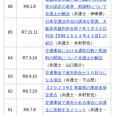
66
R8.1.8
状や認定の基準、慰謝料について
弁護士が解説
（弁護士・神琢磨）
日本交通法学会の講演を受講。大
阪高等裁判所令和７年１月２０日
65
R7.11.11
判決【判時２６２４号４３頁】の
紹介
（弁護士・木村哲也）
交通事故における通院日数と慰謝
64
R7.3.14
料の関係について弁護士が解説
（弁護士・山口龍介）
交通事故で過失割合が１０対０に
63
R6.9.10
なる場合
（弁護士・下山慧）
【２０２３年】青森県の事故多発
62
R6.7.23
交差点
（弁護士・木村哲也）
交通事故で過失がある場合に弁護
61
R6.7.8
士に依頼するメリット
（弁護士・