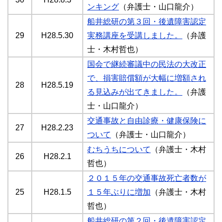
ンキング
（弁護士・山口龍介）
船井総研の第３回・後遺障害認定
29
H28.5.30
実務講座を受講しました。
（弁護
士・木村哲也）
国会で継続審議中の民法の大改正
で、損害賠償額が大幅に増額され
28
H28.5.19
る見込みが出てきました。
（弁護
士・山口龍介）
交通事故と自由診療・健康保険に
27
H28.2.23
ついて
（弁護士・山口龍介）
むちうちについて
（弁護士・木村
26
H28.2.1
哲也）
２０１５年の交通事故死亡者数が
25
H28.1.5
１５年ぶりに増加
（弁護士・木村
哲也）
船井総研の第２回・後遺障害認定