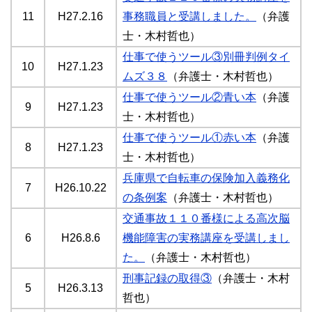
11
H27.2.16
事務職員と受講しました。
（弁護
士・木村哲也）
仕事で使うツール③別冊判例タイ
10
H27.1.23
ムズ３８
（弁護士・木村哲也）
仕事で使うツール②青い本
（弁護
9
H27.1.23
士・木村哲也）
仕事で使うツール①赤い本
（弁護
8
H27.1.23
士・木村哲也）
兵庫県で自転車の保険加入義務化
7
H26.10.22
の条例案
（弁護士・木村哲也）
交通事故１１０番様による高次脳
6
H26.8.6
機能障害の実務講座を受講しまし
た。
（弁護士・木村哲也）
刑事記録の取得③
（弁護士・木村
5
H26.3.13
哲也）