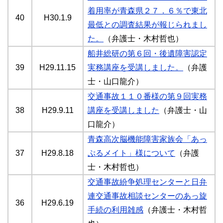
着用率が青森県２７．６％で東北
40
H30.1.9
最低との調査結果が報じられまし
た。
（弁護士・木村哲也）
船井総研の第６回・後遺障害認定
39
H29.11.15
実務講座を受講しました。
（弁護
士・山口龍介）
交通事故１１０番様の第９回実務
38
H29.9.11
講座を受講しました
（弁護士・山
口龍介）
青森高次脳機能障害家族会「あっ
37
H29.8.18
ぷるメイト」様について
（弁護
士・木村哲也）
交通事故紛争処理センターと日弁
連交通事故相談センターのあっ旋
36
H29.6.19
手続の利用雑感
（弁護士・木村哲