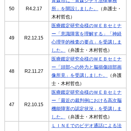
青森市に「青森シティ法律事務
50
R4.2.17
所」を開設しました。
（弁護士・
木村哲也）
医療鑑定研究会様のＷＥＢセミナ
ー「意識障害を理解する」「神経
49
R2.12.15
心理学的検査の要点」を受講しま
した。
（弁護士・木村哲也）
医療鑑定研究会様のＷＥＢセミナ
ー「頭部への外力と脳損傷頭部画
48
R2.11.27
像所見」を受講しました。
（弁護
士・木村哲也）
医療鑑定研究会様のＷＥＢセミナ
ー「最近の裁判例における高次脳
47
R2.10.15
機能障害の認定状況」を受講しま
した。
（弁護士・木村哲也）
ＬＩＮＥでのビデオ通話による法