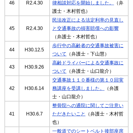
46
R2.4.30
律相談対応を開始しました。
（弁
護士・木村哲也）
民法改正による法定利率の見直し
45
R2.4.30
と交通事故の損害賠償への影響
（弁護士・木村哲也）
歩行中の高齢者の交通事故被害に
44
H30.12.5
ついて
（弁護士・下山慧）
高齢ドライバーによる交通事故に
43
H30.9.26
ついて
（弁護士・山口龍介）
交通事故１１０番様の第１０回実
42
H30.6.14
務講座を受講しました。
（弁護
士・山口龍介）
整骨院への通院に関してご注意い
41
H30.6.7
ただきたいこと
（弁護士・木村哲
也）
一般道でのシートベルト後部座席