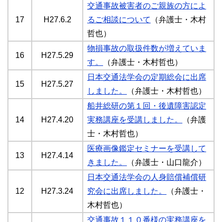
交通事故被害者のご親族の方によ
17
H27.6.2
るご相談について
（弁護士・木村
哲也）
物損事故の取扱件数が増えていま
16
H27.5.29
す。
（弁護士・木村哲也）
日本交通法学会の定期総会に出席
15
H27.5.27
しました。
（弁護士・木村哲也）
船井総研の第１回・後遺障害認定
14
H27.4.20
実務講座を受講しました。
（弁護
士・木村哲也）
医療画像鑑定セミナーを受講して
13
H27.4.14
きました。
（弁護士・山口龍介）
日本交通法学会の人身賠償補償研
12
H27.3.24
究会に出席しました。
（弁護士・
木村哲也）
交通事故１１０番様の実務講座を