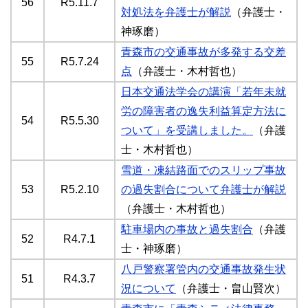
56
R5.11.7
対処法を弁護士が解説
（弁護士・
神琢磨）
青森市の交通事故が多発する交差
55
R5.7.24
点
（弁護士・木村哲也）
日本交通法学会の講演「若年未就
労の障害者の逸失利益算定方法に
54
R5.5.30
ついて」を受講しました。
（弁護
士・木村哲也）
雪道・凍結路面でのスリップ事故
53
R5.2.10
の過失割合について弁護士が解説
（弁護士・木村哲也）
駐車場内の事故と過失割合
（弁護
52
R4.7.1
士・神琢磨）
八戸警察署管内の交通事故発生状
51
R4.3.7
況について
（弁護士・畠山賢次）